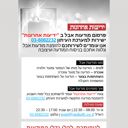
פרסוםמודעותאבלב
"ידיעותאחרונות"
ישירותלמערכתהעיתון
03-6082232
אנועומדיםלשירותכם
להזמנתמודעותאבל
ונלווהאתכםבניסוחהמודעהועיצובה
סוגימודעותאבל:
לוויה–
הודעהעלמותושלהנפטרומועדהלוויה
אזכרה–
הודעהעלמועדאזכרה
השתתפותבצער–
הודעהעלהשתתפותבצער
המשפחההאבלה
איךמזמיניםמודעתאבל:
צוות
"ידיעותאחרונות"
עומדלרשותכםבכלימותהשבוע.
להזמנותמודעההתקשרולמערכתהעיתון
03-6082232
שעותפעילות:
א'-ה':08:00–22:30|יוםשבת:17:00–22:30
evel@yedioth.co.il
דוא"ל:
|טלפון:
03-6082232
לנוחותכם,להלןגדליהמודעות