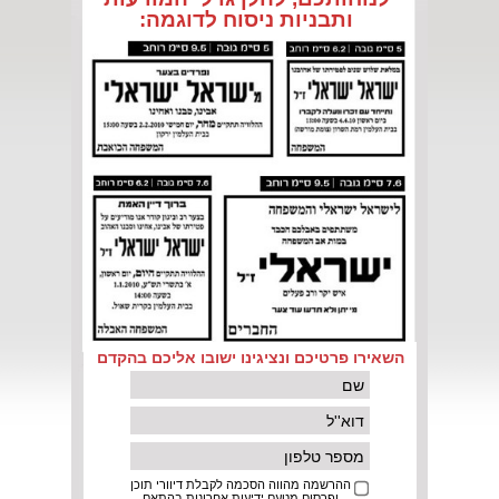
ותבניותניסוחלדוגמה:
השאירופרטיכםונציגינוישובואליכםבהקדם
ההרשמהמהווההסכמהלקבלתדיווריתוכן
ופרסוםמטעםידיעותאחרונותבהתאם